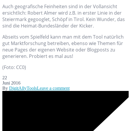
Auch geografische Feinheiten sind in der Vollansicht
ersichtlich: Robert Almer wird z.B. in erster Linie in der
Steiermark gegooglet, Schöpf in Tirol. Kein Wunder, das
sind die Heimat-Bundesländer der Kicker.
Abseits vom Spielfeld kann man mit dem Tool natürlich
gut Marktforschung betreiben, ebenso wie Themen für
neue Pages der eigenen Website oder Blogposts zu
generieren. Probiert es mal aus!
(Foto: CC0)
22
Juni 2016
By
DigitAlly
Tools
Leave a comment