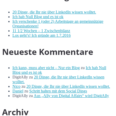
20 Dinge, die Ihr nie über LinkedIn wissen wolltet.
Ich hab Null Blog und es ist ok
Ich verschenke 1 (oder 2) Arbeitstage an gemeinnützige
Organisationen!
11 1/2 Wochen – 1 Zwischenbilanz
Los geht’s! Ich gründe am 1.7.2016
Neueste Kommentare
Ich kann, muss aber nicht – Nur ein Blog
zu
Ich hab Null
Blog und es ist ok
DigitAlly
zu
20 Dinge, die Ihr nie über LinkedIn wissen
wolltet.
Nico
zu
20 Dinge, die Ihr nie über LinkedIn wissen wolltet.
Daniel
zu
Schritt halten mit dem Social Dings
DigitAlly
zu
Aus „Ally von Digital Affairs“ wird DigitAlly
Archiv