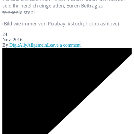
seid Ihr herzlich eingeladen, Euren Beitrag zu
trinken
leisten!
(Bild wie immer von Pixabay. #stockphototrashlove)
24
Nov. 2016
By
DigitAlly
Allgemein
Leave a comment