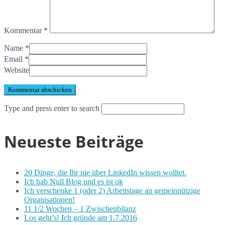
Kommentar
*
Name
*
Email
*
Website
Type and press enter to search
Neueste Beiträge
20 Dinge, die Ihr nie über LinkedIn wissen wolltet.
Ich hab Null Blog und es ist ok
Ich verschenke 1 (oder 2) Arbeitstage an gemeinnützige
Organisationen!
11 1/2 Wochen – 1 Zwischenbilanz
Los geht’s! Ich gründe am 1.7.2016