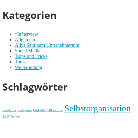
Kategorien
*In*terview
Allgemein
Allys Senf zum Unternehmertum
Social Media
Tipps und Tricks
Tools
Weiterbildung
Schlagwörter
Selbstorganisation
Facebook
Instagram
LinkedIn
Office Life
SEO
Twitter