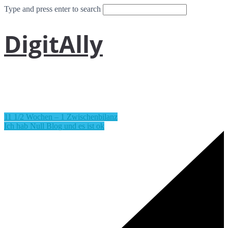
Type and press enter to search
DigitAlly
11 1/2 Wochen – 1 Zwischenbilanz
Ich hab Null Blog und es ist ok